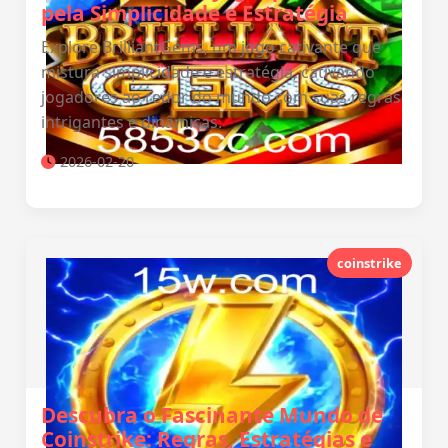
pela Simplicidade e Estratégia
Explore BrilliantGems, um jogo cativante que
mistura simplicidade e estratégia, cativando
jogadores ao redor do mundo com suas regras
intrigantes e dinâmicas.
2026-02-20
coinstrike
Descubra o Fascinante Mundo de
Coinstrike: Regras, Estratégias e