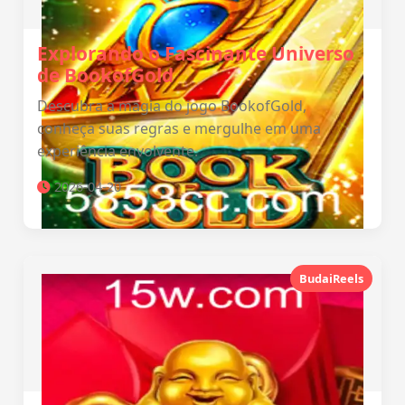
Explorando o Fascinante Universo
de BookofGold
Descubra a magia do jogo BookofGold,
conheça suas regras e mergulhe em uma
experiência envolvente.
2026-04-20
BudaiReels