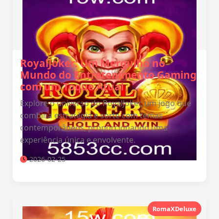
RoyalJoker: Um Mergulho no
Mundo do Entretenimento Gaming
com um Toque Atual
Explore o universo do RoyalJoker, um jogo que
combina estratégia e sorte com temas
contemporâneos, proporcionando uma
experiência única e envolvente.
2026-02-25
RomaXDeluxe