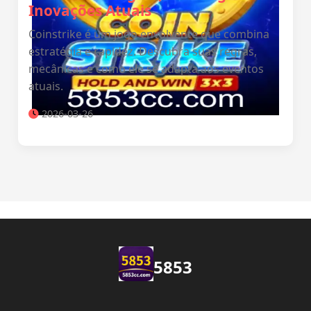
Inovações Atuais
Coinstrike é um jogo envolvente que combina
estratégia e rapidez. Descubra suas regras,
mecânicas e como ele se adapta aos eventos
atuais.
2026-03-26
5853