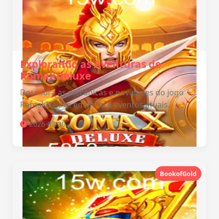
Explorando as Aventuras de
RomaXDeluxe
Descubra as mecânicas e novidades do jogo
RomaXDeluxe em meio a eventos atuais.
2026-03-30
BookofGold