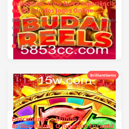
BudaiReels: Uma Nova Experiência
no Mundo dos Jogos Online
Descubra o emocionante mundo de BudaiReels,
um jogo inovador que combina diversão com
estratégias inteligentes.
2026-04-11
BrilliantGems
Descobrindo o Mundo de
BrilliantGems: O Jogo que Encanta