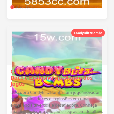
2026-05-12
CandyBlitzBombs
CandyBlitzBombs: Uma Jornada
Doce e Explosiva no Mundo dos
Jogos
Descubra CandyBlitzBombs, um jogo inovador
que combina doces e explosões em uma
experiência divertida e desafiadora. Conheça
sua descrição, introdução e regras em detalhes.