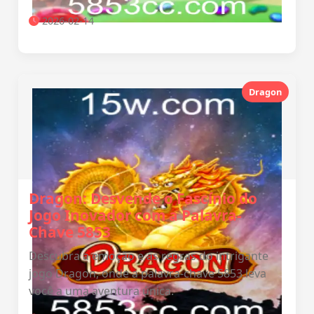
2026-02-14
Dragon
Dragon: Desvende o Fascínio do
Jogo Inovador com a Palavra-
Chave 5853
Descubra a emoção e as regras do intrigante
jogo Dragon, onde a palavra-chave 5853 leva
você a uma aventura única.