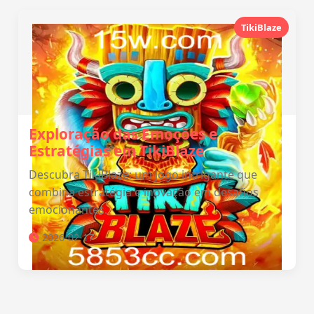
TikiBlaze
Exploração das Emoções e
Estratégias em TikiBlaze
Descubra TikiBlaze: um jogo intrigante que
combina estratégia e inovação em desafios
emocionantes.
2026-02-17