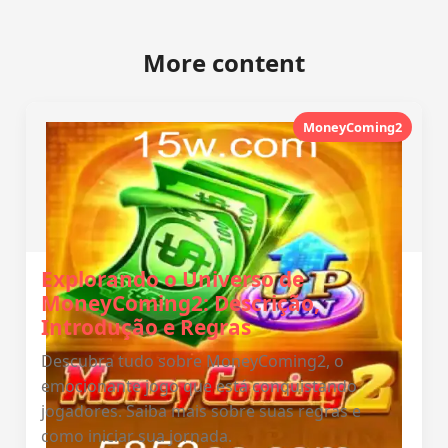
More content
MoneyComing2
Explorando o Universo de
MoneyComing2: Descrição,
Introdução e Regras
Descubra tudo sobre MoneyComing2, o
emocionante jogo que está conquistando
jogadores. Saiba mais sobre suas regras e
como iniciar sua jornada.