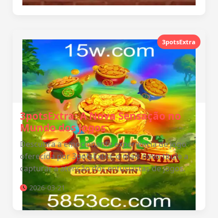
3potsExtra
3potsExtra: A Nova Sensação no
Mundo dos Jogos
Descubra a emocionante experiência de jogo
oferecida por 3potsExtra, o mais novo título a
capturar a atenção dos entusiastas de jogos.
2026-03-21