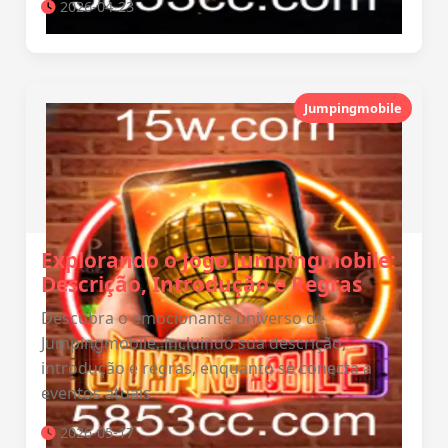
2026-04-23
Jumpingmobile
Explorando o Jogo Jumpingmobile:
Descrição, Introdução e Regras
Descubra o emocionante universo de
Jumpingmobile, incluindo sua descrição,
introdução e regras, enquanto se conecta a
eventos atuais
2026-05-17