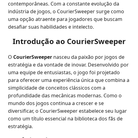
contemporâneas. Com a constante evolução da
indústria de jogos, o CourierSweeper surge como
uma opção atraente para jogadores que buscam
desafiar suas habilidades e intelecto.
Introdução ao CourierSweeper
O
CourierSweeper
nasceu da paixão por jogos de
estratégia e da vontade de inovar. Desenvolvido por
uma equipe de entusiastas, o jogo foi projetado
para oferecer uma experiência única que combina a
simplicidade de conceitos clássicos com a
profundidade das mecânicas modernas. Como o
mundo dos jogos continua a crescer e se
diversificar, o CourierSweeper estabelece seu lugar
como um título essencial na biblioteca dos fãs de
estratégia.