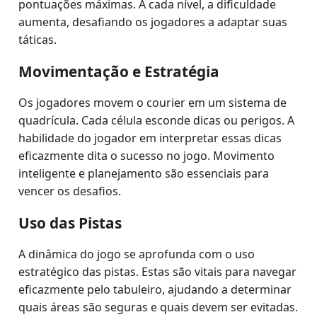
pontuações máximas. A cada nível, a dificuldade
aumenta, desafiando os jogadores a adaptar suas
táticas.
Movimentação e Estratégia
Os jogadores movem o courier em um sistema de
quadrícula. Cada célula esconde dicas ou perigos. A
habilidade do jogador em interpretar essas dicas
eficazmente dita o sucesso no jogo. Movimento
inteligente e planejamento são essenciais para
vencer os desafios.
Uso das Pistas
A dinâmica do jogo se aprofunda com o uso
estratégico das pistas. Estas são vitais para navegar
eficazmente pelo tabuleiro, ajudando a determinar
quais áreas são seguras e quais devem ser evitadas.