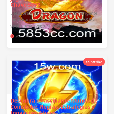
Chave 5853
Descubra a emoção e as regras do intrigante
jogo Dragon, onde a palavra-chave 5853 leva
você a uma aventura única.
2026-04-23
coinstrike
Descubra o Fascinante Mundo de
Coinstrike: Regras, Estratégias e
Inovações Atuais