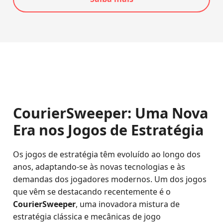
CourierSweeper: Uma Nova
Era nos Jogos de Estratégia
Os jogos de estratégia têm evoluído ao longo dos
anos, adaptando-se às novas tecnologias e às
demandas dos jogadores modernos. Um dos jogos
que vêm se destacando recentemente é o
CourierSweeper
, uma inovadora mistura de
estratégia clássica e mecânicas de jogo