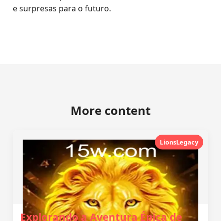
e surpresas para o futuro.
More content
LionsLegacy
Explorando a Aventura Épica de