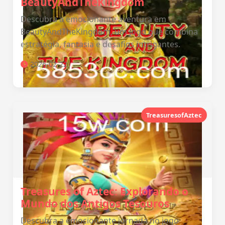
BeautyAndTheKingdom
Descubra a emocionante aventura em
BeautyAndTheKingdom, um jogo que combina
estratégia, fantasia e desafios intrigantes.
2026-02-22
TreasuresofAztec
Treasures of Aztec: Explorando o
Mundo dos Antigos Tesouros
Descubra a emocionante jornada no jogo