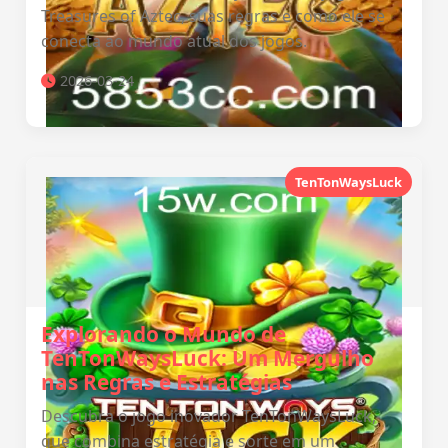
Treasures of Aztec, suas regras e como ele se
conecta ao mundo atual dos jogos.
2026-03-24
TenTonWaysLuck
Explorando o Mundo de
TenTonWaysLuck: Um Mergulho
nas Regras e Estratégias
Descubra o jogo inovador TenTonWaysLuck,
que combina estratégia e sorte em um