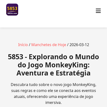
Início
/
Manchetes de Hoje
/ 2026-03-12
5853 - Explorando o Mundo
do Jogo MonkeyKing:
Aventura e Estratégia
Descubra tudo sobre o novo jogo MonkeyKing,
suas regras e como ele se conecta aos eventos
atuais, oferecendo uma experiência de jogo
imersiva.