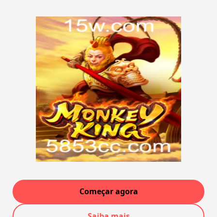
Começar agora
Saiba mais