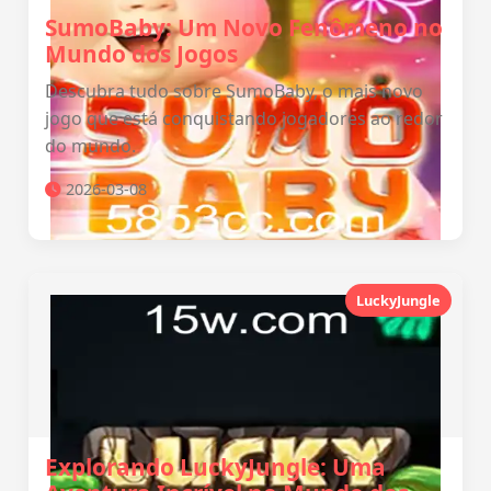
SumoBaby: Um Novo Fenômeno no
Mundo dos Jogos
Descubra tudo sobre SumoBaby, o mais novo
jogo que está conquistando jogadores ao redor
do mundo.
2026-03-08
LuckyJungle
Explorando LuckyJungle: Uma