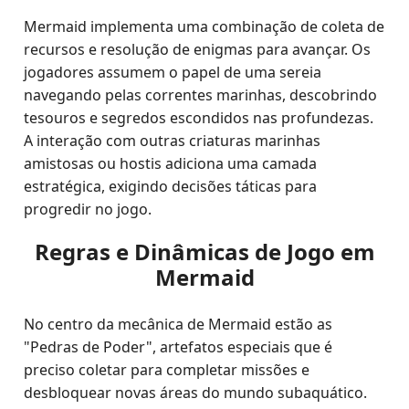
Mermaid implementa uma combinação de coleta de
recursos e resolução de enigmas para avançar. Os
jogadores assumem o papel de uma sereia
navegando pelas correntes marinhas, descobrindo
tesouros e segredos escondidos nas profundezas.
A interação com outras criaturas marinhas
amistosas ou hostis adiciona uma camada
estratégica, exigindo decisões táticas para
progredir no jogo.
Regras e Dinâmicas de Jogo em
Mermaid
No centro da mecânica de Mermaid estão as
"Pedras de Poder", artefatos especiais que é
preciso coletar para completar missões e
desbloquear novas áreas do mundo subaquático.