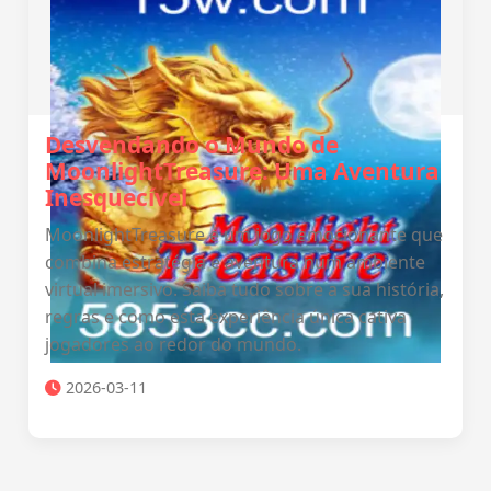
Desvendando o Mundo de
MoonlightTreasure: Uma Aventura
Inesquecível
MoonlightTreasure é um jogo emocionante que
combina estratégia e aventura num ambiente
virtual imersivo. Saiba tudo sobre a sua história,
regras e como esta experiência única cativa
jogadores ao redor do mundo.
2026-03-11