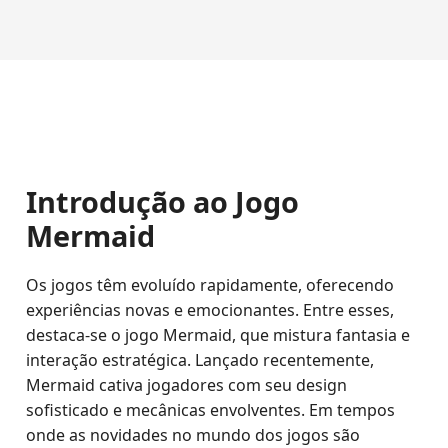
Introdução ao Jogo
Mermaid
Os jogos têm evoluído rapidamente, oferecendo
experiências novas e emocionantes. Entre esses,
destaca-se o jogo Mermaid, que mistura fantasia e
interação estratégica. Lançado recentemente,
Mermaid cativa jogadores com seu design
sofisticado e mecânicas envolventes. Em tempos
onde as novidades no mundo dos jogos são