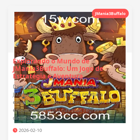
JMania3Buffalo
Explorando o Mundo de
JMania3Buffalo: Um Jogo de
Estratégia e Aventura
Descubra o emocionante universo do
JMania3Buffalo, um jogo que combina
estratégias inteligentes com aventuras épicas,
enquanto mergulha nas suas regras e
dinâmicas únicas.
2026-02-10