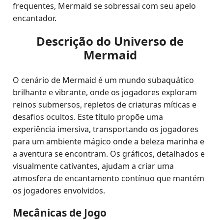
frequentes, Mermaid se sobressai com seu apelo
encantador.
Descrição do Universo de
Mermaid
O cenário de Mermaid é um mundo subaquático
brilhante e vibrante, onde os jogadores exploram
reinos submersos, repletos de criaturas míticas e
desafios ocultos. Este título propõe uma
experiência imersiva, transportando os jogadores
para um ambiente mágico onde a beleza marinha e
a aventura se encontram. Os gráficos, detalhados e
visualmente cativantes, ajudam a criar uma
atmosfera de encantamento contínuo que mantém
os jogadores envolvidos.
Mecânicas de Jogo