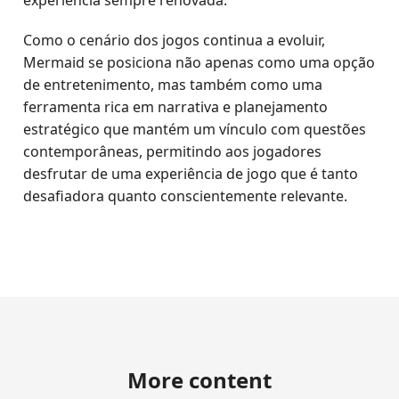
experiência sempre renovada.
Como o cenário dos jogos continua a evoluir,
Mermaid se posiciona não apenas como uma opção
de entretenimento, mas também como uma
ferramenta rica em narrativa e planejamento
estratégico que mantém um vínculo com questões
contemporâneas, permitindo aos jogadores
desfrutar de uma experiência de jogo que é tanto
desafiadora quanto conscientemente relevante.
More content