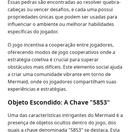
Essas pedras são encontradas ao resolver quebra-
cabeças ou vencer desafios, e cada uma possui
propriedades únicas que podem ser usadas para
influenciar o ambiente ou melhorar habilidades
específicas do jogador.
O jogo incentiva a cooperação entre jogadores,
oferecendo modos de jogo cooperativos onde a
estratégia coletiva é crucial para superar
obstáculos mais difíceis. Este elemento social ajuda
a criar uma comunidade vibrante em torno de
Mermaid, onde os jogadores compartilham suas
experiências e estratégias.
Objeto Escondido: A Chave "5853"
Uma das características intrigantes do Mermaid é a
presença de objetos ocultos dentro do jogo, dos
quais a chave denominada "5853" se destaca. Esta