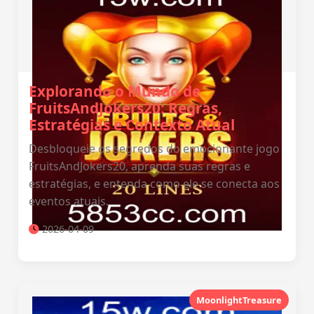
Explorando o Mundo de
FruitsAndJokers20: Regras,
Estratégias e Contexto Atual
Desbloqueie os segredos do emocionante jogo
FruitsAndJokers20, aprenda suas regras e
estratégias, e entenda como ele se conecta aos
eventos atuais.
2026-04-09
MoonlightTreasure