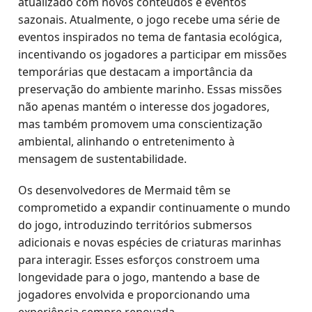
atualizado com novos conteúdos e eventos
sazonais. Atualmente, o jogo recebe uma série de
eventos inspirados no tema de fantasia ecológica,
incentivando os jogadores a participar em missões
temporárias que destacam a importância da
preservação do ambiente marinho. Essas missões
não apenas mantém o interesse dos jogadores,
mas também promovem uma conscientização
ambiental, alinhando o entretenimento à
mensagem de sustentabilidade.
Os desenvolvedores de Mermaid têm se
comprometido a expandir continuamente o mundo
do jogo, introduzindo territórios submersos
adicionais e novas espécies de criaturas marinhas
para interagir. Esses esforços constroem uma
longevidade para o jogo, mantendo a base de
jogadores envolvida e proporcionando uma