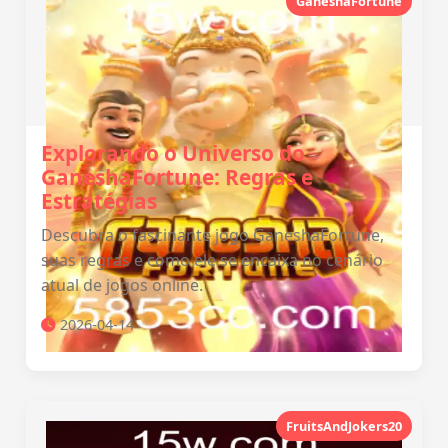
GaneshaFortune
Explorando o Universo do
GaneshaFortune: Regras e
Estratégias
Descubra o fascinante jogo GaneshaFortune,
suas regras e como ele se encaixa no cenário
atual de jogos online.
2026-04-14
FruitsAndJokers20