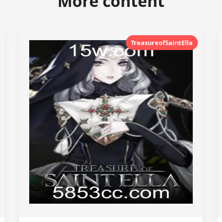
More content
TreasureofSaintElla