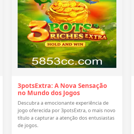
3potsExtra: A Nova Sensação
no Mundo dos Jogos
Descubra a emocionante experiência de
jogo oferecida por 3potsExtra, o mais novo
título a capturar a atenção dos entusiastas
de jogos.