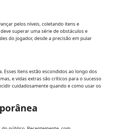
ançar pelos níveis, coletando itens e
deve superar uma série de obstáculos e
ades do jogador, desde a precisão em pular
a. Esses itens estão escondidos ao longo dos
s, e vidas extras são críticos para o sucesso
 decidir cuidadosamente quando e como usar os
mporânea
s do público. Recentemente, com