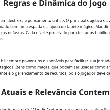
Regras e Dinâmica do Jogo
em destreza e pensamento crítico. O principal objetivo é av
mado com uma espada e a ajuda do tapete mágico, Aladdin 
ças nefastas. Cada nível é projetado para testar as habilid
s.
s há sempre power-ups disponíveis para facilitar sua jornad
tégicos. Itens como maçãs, que podem ser usadas como arma
rtante é o gerenciamento de recursos, pois o jogador deve
 Atuais e Relevância Conte
dos jogos retrô, "Aladdin" retornou ao centro das atençõe