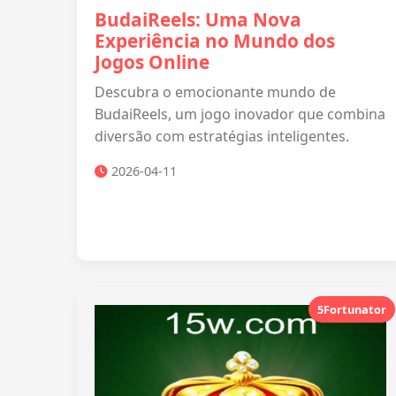
BudaiReels: Uma Nova
Experiência no Mundo dos
Jogos Online
Descubra o emocionante mundo de
BudaiReels, um jogo inovador que combina
diversão com estratégias inteligentes.
2026-04-11
5Fortunator