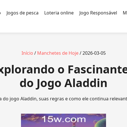
o
Jogos de pesca
Loteria online
Jogo Responsável
M
Início
/
Manchetes de Hoje
/ 2026-03-05
Explorando o Fascinan
do Jogo Aladdin
 do jogo Aladdin, suas regras e como ele continua relevante