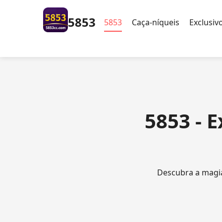
5853
5853
Caça-níqueis
Exclusiv
5853 - 
Descubra a magia